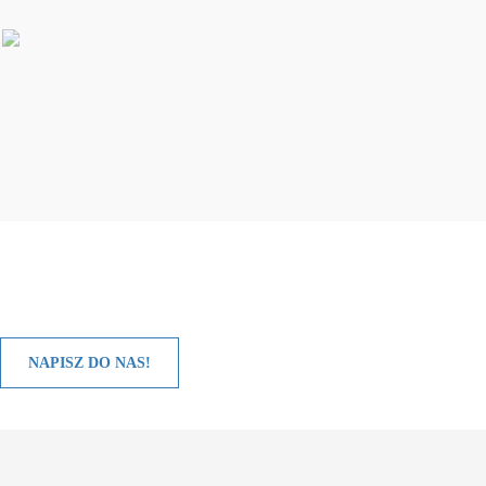
Szukasz rzetelnej firmy? Chcesz dowiedzieć sie wiecej o
naszych usługach?
NAPISZ DO NAS!